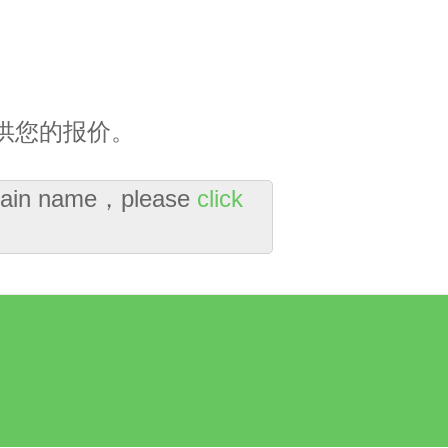
供您的报价。
domain name，please
click